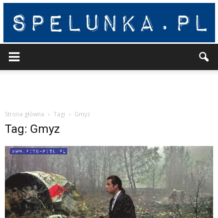
Spelunka
Strona główna
Tagi
Gmyz
Tag: Gmyz