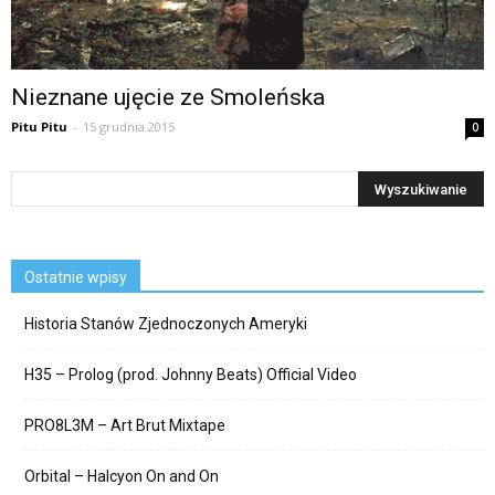
Nieznane ujęcie ze Smoleńska
Pitu Pitu
-
15 grudnia 2015
0
Ostatnie wpisy
Historia Stanów Zjednoczonych Ameryki
H35 – Prolog (prod. Johnny Beats) Official Video
PRO8L3M – Art Brut Mixtape
Orbital – Halcyon On and On