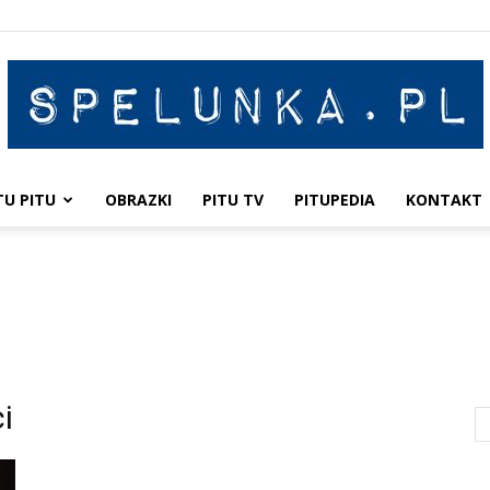
TU PITU
OBRAZKI
PITU TV
PITUPEDIA
KONTAKT
Spelunka
i