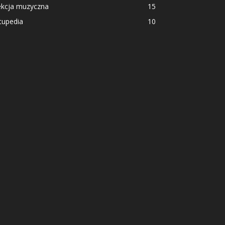
ekcja muzyczna
15
tupedia
10