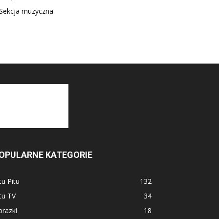
Sekcja muzyczna
OPULARNE KATEGORIE
tu Pitu
132
tu TV
34
razki
18