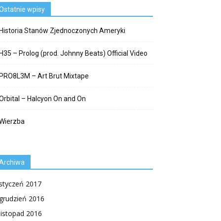
Ostatnie wpisy
Historia Stanów Zjednoczonych Ameryki
H35 – Prolog (prod. Johnny Beats) Official Video
PRO8L3M – Art Brut Mixtape
Orbital – Halcyon On and On
Wierzba
Archiwa
styczeń 2017
grudzień 2016
listopad 2016