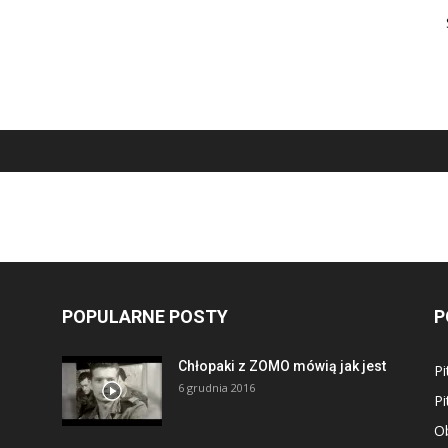
POPULARNE POSTY
P
Chłopaki z ZOMO mówią jak jest
Pi
6 grudnia 2016
Pi
Ob