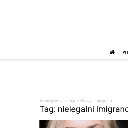
PI
Strona główna
Tagi
Nielegalni imigranci
Tag: nielegalni imigranc