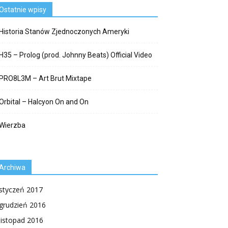
Ostatnie wpisy
Historia Stanów Zjednoczonych Ameryki
H35 – Prolog (prod. Johnny Beats) Official Video
PRO8L3M – Art Brut Mixtape
Orbital – Halcyon On and On
Wierzba
Archiwa
styczeń 2017
grudzień 2016
listopad 2016