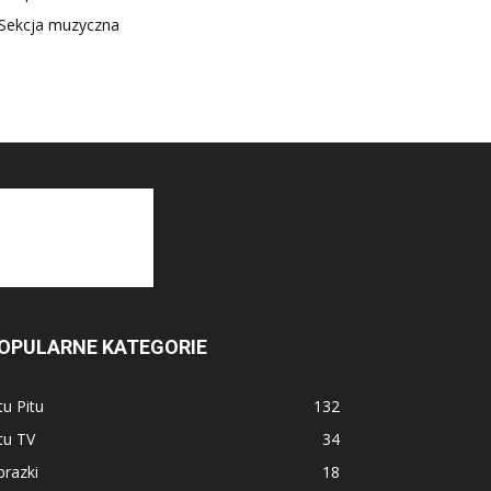
Sekcja muzyczna
OPULARNE KATEGORIE
tu Pitu
132
tu TV
34
razki
18