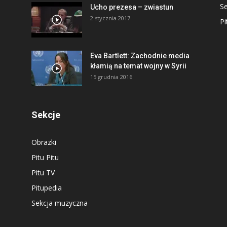
S
Ucho prezesa – zwiastun
2 stycznia 2017
Pi
Eva Bartlett: Zachodnie media
kłamią na temat wojny w Syrii
15 grudnia 2016
Sekcje
Obrazki
Pitu Pitu
Pitu TV
Pitupedia
Sekcja muzyczna