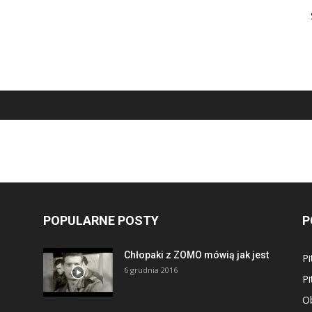
POPULARNE POSTY
P
Chłopaki z ZOMO mówią jak jest
Pi
6 grudnia 2016
Pi
Ob