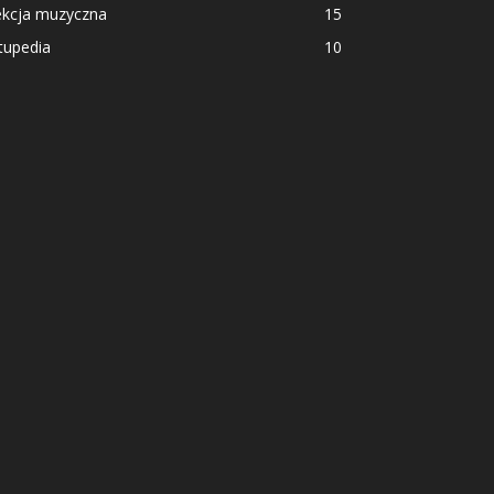
ekcja muzyczna
15
tupedia
10