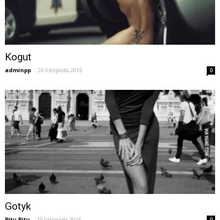
Kogut
adminpp
-
26 listopada 2016
0
Gotyk
Pitu Pitu
-
25 listopada 2016
0