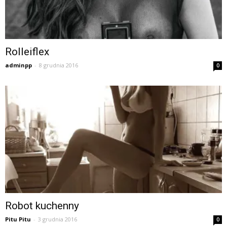
Rolleiflex
adminpp
-
8 grudnia 2016
0
Robot kuchenny
Pitu Pitu
-
3 grudnia 2016
0