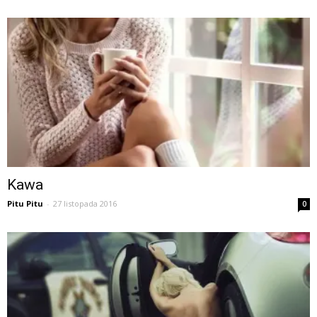
Kawa
Pitu Pitu
-
27 listopada 2016
0