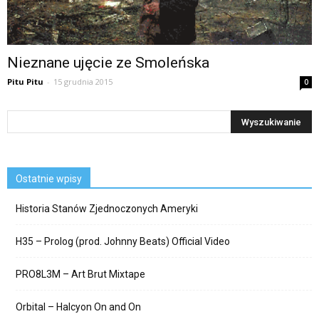
Nieznane ujęcie ze Smoleńska
Pitu Pitu
-
15 grudnia 2015
0
Ostatnie wpisy
Historia Stanów Zjednoczonych Ameryki
H35 – Prolog (prod. Johnny Beats) Official Video
PRO8L3M – Art Brut Mixtape
Orbital – Halcyon On and On