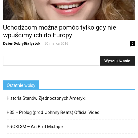
Uchodźcom można pomóc tylko gdy nie
wpuścimy ich do Europy
DzienDobryBialystok
-
30 marca 2016
0
Ostatnie wpisy
Historia Stanów Zjednoczonych Ameryki
H35 – Prolog (prod. Johnny Beats) Official Video
PRO8L3M – Art Brut Mixtape