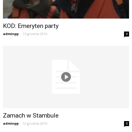
KOD: Emeryten party
adminpp
-
15 grudnia 2016
0
Zamach w Stambule
adminpp
-
12 grudnia 2016
0