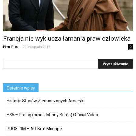
Francja nie wyklucza łamania praw człowieka
Pitu Pitu
-
29 listopada 2015
0
Ostatnie wpisy
Historia Stanów Zjednoczonych Ameryki
H35 – Prolog (prod. Johnny Beats) Official Video
PRO8L3M – Art Brut Mixtape