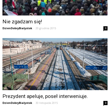
Nie zgadzam się!
DzienDobryBialystok
-
20 grudnia 2015
0
Prezydent apeluje, poseł interweniuje.
DzienDobryBialystok
-
30 listopada 2015
0