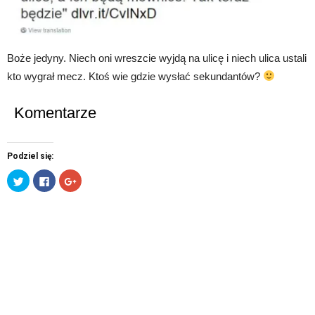
Boże jedyny. Niech oni wreszcie wyjdą na ulicę i niech ulica ustali
kto wygrał mecz. Ktoś wie gdzie wysłać sekundantów?
Komentarze
Podziel się:
Udostępnij
Click
Click
na
to
to
Twitterze(Otwiera
share
share
się
on
on
w
Facebook(Otwiera
Google+
nowym
się
(Otwiera
oknie)
w
się
nowym
w
oknie)
nowym
oknie)