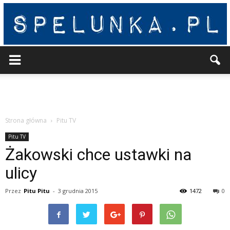
Spelunka
Strona główna
Pitu TV
Pitu TV
Żakowski chce ustawki na
ulicy
Przez
Pitu Pitu
-
3 grudnia 2015
1472
0