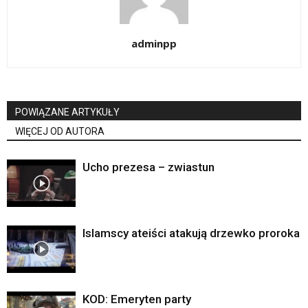
adminpp
POWIĄZANE ARTYKUŁY
WIĘCEJ OD AUTORA
Ucho prezesa – zwiastun
Islamscy ateiści atakują drzewko proroka
KOD: Emeryten party