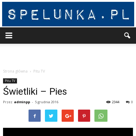
Spelunka
Strona główna
Pitu TV
Pitu TV
Świetliki – Pies
Przez
adminpp
-
5 grudnia 2016
2344
0