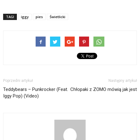
TAGI
iggy
pies
Świetlicki
Poprzedni artykuł
Następny artykuł
Teddybears – Punkrocker (Feat.
Chłopaki z ZOMO mówią jak jest
Iggy Pop) (Video)