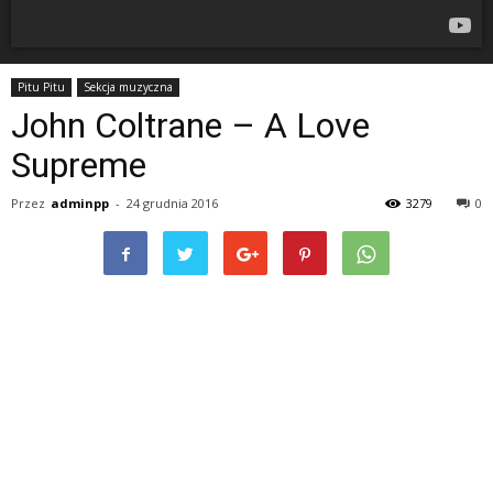
Pitu Pitu
Sekcja muzyczna
John Coltrane – A Love
Supreme
Przez
adminpp
-
24 grudnia 2016
3279
0