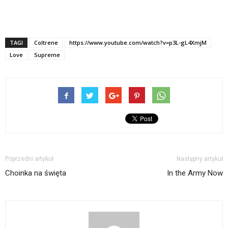
TAGI
Coltrene
https://www.youtube.com/watch?v=p3L-gL4XmjM
Love
Supreme
Poprzedni artykuł
Następny artykuł
Choinka na święta
In the Army Now