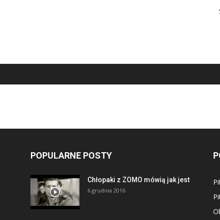
POPULARNE POSTY
P
Chłopaki z ZOMO mówią jak jest
Pi
6 grudnia 2016
Pi
Ob