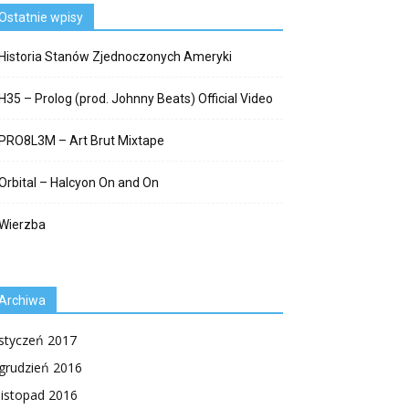
Ostatnie wpisy
Historia Stanów Zjednoczonych Ameryki
H35 – Prolog (prod. Johnny Beats) Official Video
PRO8L3M – Art Brut Mixtape
Orbital – Halcyon On and On
Wierzba
Archiwa
styczeń 2017
grudzień 2016
listopad 2016