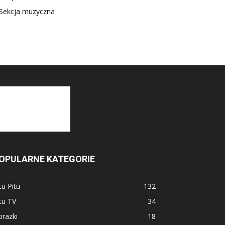
Sekcja muzyczna
OPULARNE KATEGORIE
tu Pitu
132
tu TV
34
razki
18