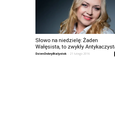
Słowo na niedzielę: Żaden
Wałęsista, to zwykły Antykaczyst
DzienDobryBialystok
-
21 lutego 2016