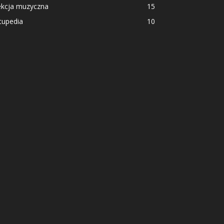
ekcja muzyczna
15
tupedia
10