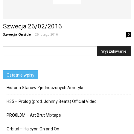
Szwecja 26/02/2016
Szwecja Onside
-
26 lutego 2016
0
Ostatnie wpisy
Historia Stanów Zjednoczonych Ameryki
H35 – Prolog (prod. Johnny Beats) Official Video
PRO8L3M – Art Brut Mixtape
Orbital – Halcyon On and On