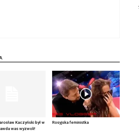
A
arosław Kaczyński był w
Rosyjska feministka
rawda was wyzwoli!