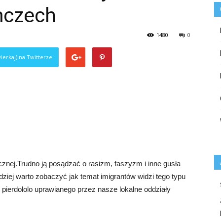
mczech
1480
0
ierkaj) na Twitterze
icznej.Trudno ją posądzać o rasizm, faszyzm i inne gusła
ziej warto zobaczyć jak temat imigrantów widzi tego typu
o pierdololo uprawianego przez nasze lokalne oddziały