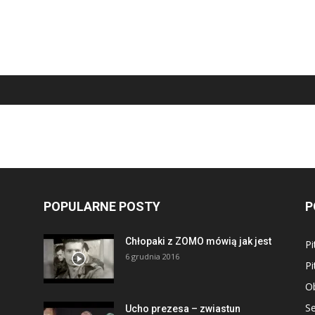
POPULARNE POSTY
P
Chłopaki z ZOMO mówią jak jest
Pi
6 grudnia 2016
Pi
Ob
S
Ucho prezesa – zwiastun