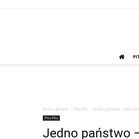
PI
Strona główna
Pitu Pitu
Jedno państwo – dwa świa
Pitu Pitu
Jedno państwo –