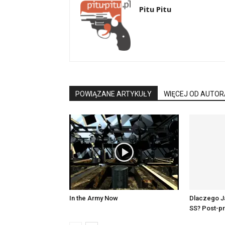
Pitu Pitu
POWIĄZANE ARTYKUŁY
WIĘCEJ OD AUTOR
In the Army Now
Dlaczego J
SS? Post-p