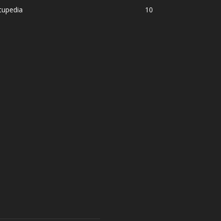
tupedia
10