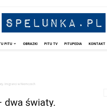
TU PITU
OBRAZKI
PITU TV
PITUPEDIA
KONTAKT
Spelunka
ty. Imigranci w Niemczech
 dwa światy.