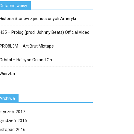
Ostatnie wpisy
Historia Stanów Zjednoczonych Ameryki
H35 – Prolog (prod. Johnny Beats) Official Video
PRO8L3M – Art Brut Mixtape
Orbital – Halcyon On and On
Wierzba
Archiwa
styczeń 2017
grudzień 2016
listopad 2016