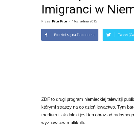
Imigranci w Nie
Przez
Pitu Pitu
-
16 grudnia 2015
Podziel się na Facebooku
Tweet (Ćw
ZDF to drugi program niemieckiej telewizji publ
którymi straszy na co dzień lewactwo. Tym bard
medium i jak daleki jest ten obraz od radosneg
wyznawców multikulti.