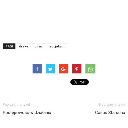
TAGI
drake
piraci
socjalizm
Poprzedni artykuł
Następny artykuł
Postępowość w działaniu
Casus Starucha