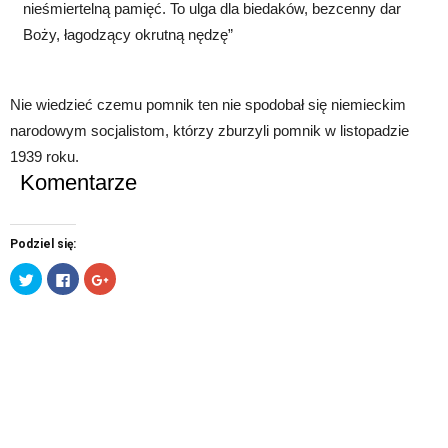
nieśmiertelną pamięć. To ulga dla biedaków, bezcenny dar
Boży, łagodzący okrutną nędzę”
Nie wiedzieć czemu pomnik ten nie spodobał się niemieckim
narodowym socjalistom, którzy zburzyli pomnik w listopadzie
1939 roku.
Komentarze
Podziel się:
Udostępnij
Click
Click
na
to
to
Twitterze(Otwiera
share
share
się
on
on
w
Facebook(Otwiera
Google+
nowym
się
(Otwiera
oknie)
w
się
nowym
w
oknie)
nowym
oknie)