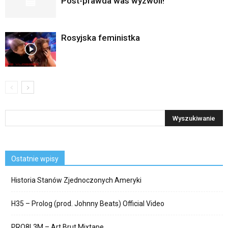
Post-prawda was wyzwoli!
Rosyjska feministka
Ostatnie wpisy
Historia Stanów Zjednoczonych Ameryki
H35 – Prolog (prod. Johnny Beats) Official Video
PRO8L3M – Art Brut Mixtape