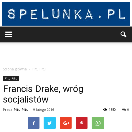
Spelunka
Strona główna
Pitu Pitu
Pitu Pitu
Francis Drake, wróg
socjalistów
Przez
Pitu Pitu
-
9 lutego 2016
1650
0