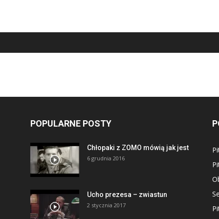
POPULARNE POSTY
P
Chłopaki z ZOMO mówią jak jest
Pi
6 grudnia 2016
Pi
Ob
S
Ucho prezesa – zwiastun
2 stycznia 2017
Pi