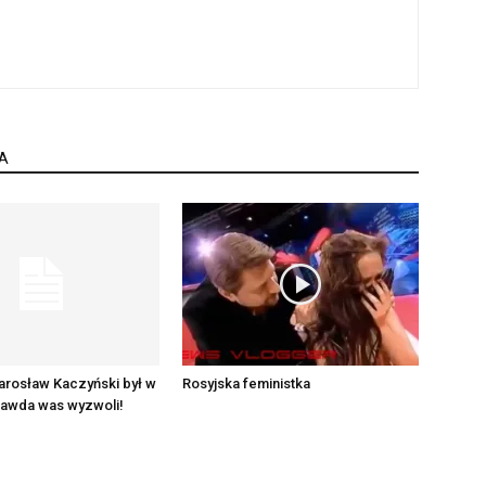
A
arosław Kaczyński był w
Rosyjska feministka
rawda was wyzwoli!