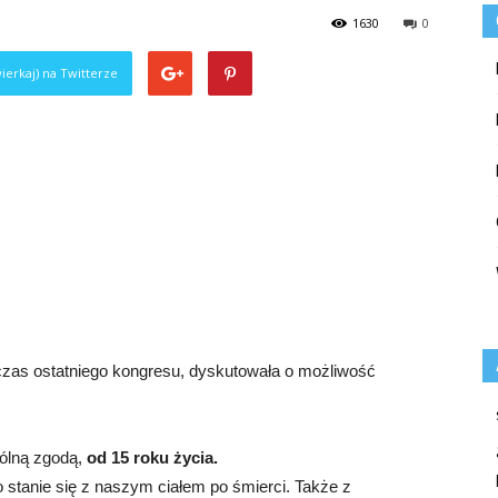
1630
0
ierkaj) na Twitterze
czas ostatniego kongresu, dyskutowała o możliwość
pólną zgodą,
od 15 roku życia.
stanie się z naszym ciałem po śmierci. Także z