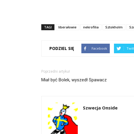
nowym
się
(Otwiera
oknie)
w
się
nowym
w
oknie)
nowym
oknie)
TAGI
liberałowie
nekrofilia
Sztokholm
Sz
PODZIEL SIĘ
Facebook
Twit
Poprzedni artykuł
Miał być Bolek, wyszedł Spawacz
Szwecja Onside