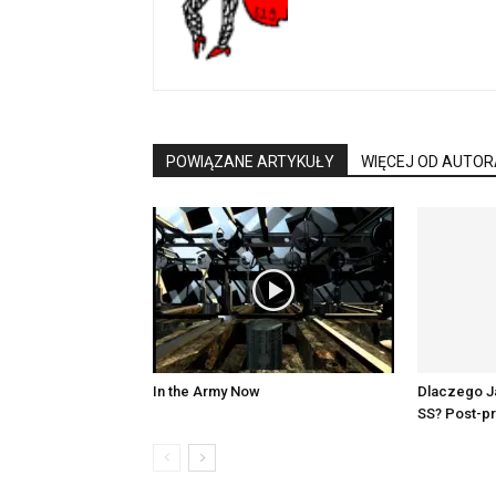
POWIĄZANE ARTYKUŁY
WIĘCEJ OD AUTOR
In the Army Now
Dlaczego J
SS? Post-p