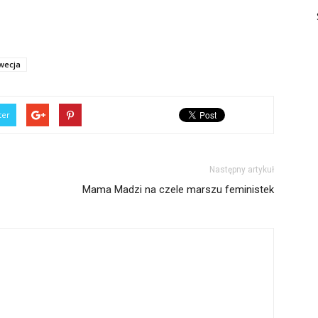
wecja
ter
Następny artykuł
Mama Madzi na czele marszu feministek