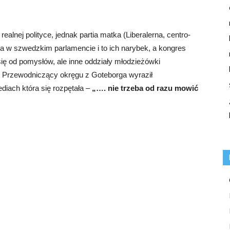
alnej polityce, jednak partia matka (Liberalerna, centro-
a w szwedzkim parlamencie i to ich narybek, a kongres
się od pomysłów, ale inne oddziały młodzieżówki
. Przewodniczący okręgu z Goteborga wyraził
iach która się rozpętała –
„…. nie trzeba od razu mowić