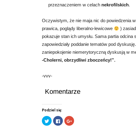
przeznaczeniem w celach
nekrofilskich
.
Oczywistym, że nie maja nic do powiedzenia w re
prawica, poglądy liberalno-lewicowe
) zasiad
pokazuje stan ich umysłu. Sama partia odcina 
zapowiedziały poddanie tematów pod dyskusję
zaniepokojenie niemerytoryczną dyskusją w med
-Cholerni, obrzydliwi zboczeńcy!”.
-vvv-
Komentarze
Podziel się:
Udostępnij
Click
Click
na
to
to
Twitterze(Otwiera
share
share
się
on
on
w
Facebook(Otwiera
Google+