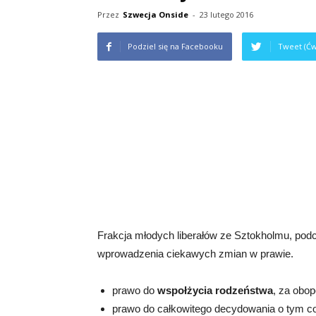
Przez
Szwecja Onside
-
23 lutego 2016
Podziel się na Facebooku
Tweet (Ćw
Frakcja młodych liberałów ze Sztokholmu, pod
wprowadzenia ciekawych zmian w prawie.
prawo do
wspołżycia rodzeństwa
, za obo
prawo do całkowitego decydowania o tym co 