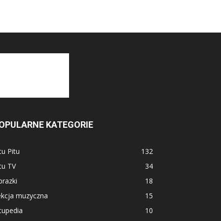
OPULARNE KATEGORIE
tu Pitu
132
tu TV
34
razki
18
ekcja muzyczna
15
tupedia
10