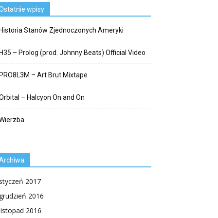
Ostatnie wpisy
Historia Stanów Zjednoczonych Ameryki
H35 – Prolog (prod. Johnny Beats) Official Video
PRO8L3M – Art Brut Mixtape
Orbital – Halcyon On and On
Wierzba
Archiwa
styczeń 2017
grudzień 2016
listopad 2016