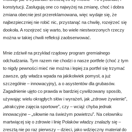
konstytucji. Zasługują one co najwyżej na zmianę, choć i dobra
zmiana obecnie jest przereklamowana, więc wydaje się, że
najbezpieczniej nie robić nic, przystanąć na chwilę, rozejrzeć się
dookoła. A rozejrzeć się warto, bo wiele niestworzonych rzeczy
można w takiej chwili refleksji zaobserwować.
Mnie zdziwił na przykład rządowy program gremialnego
odchudzania. Tym razem nie chodzi o nasze portfele (choć z tym
to nigdy pewności mieć nie można i lepiej za portfel się trzymać
zawsze, gdy władza wpada na jakikolwiek pomysł, a już
szczególnie – innowacyjny), a o asystentów dla grubasów.
Zagadnienie ujęto co prawda w bardziej cywilizowany sposób,
używając wielu okrągłych słów i wyrażeń, jak „zdrowe żywienie”,
„atrakcyjne zajęcia sportowe”, czy – wciąż chyba jednak
innowacyjne – „siłownie na świeżym powietrzu”. Na celowniku
martwiącej się o zdrowie i linię Polaków władzy znalazły się –
zresztą nie po raz pierwszy – dzieci, jako wdzięczny materiał do