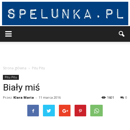
Spelunka
Strona główna
Pitu Pitu
Pitu Pitu
Biały miś
Przez
Klara Maria
-
11 marca 2016
1601
0