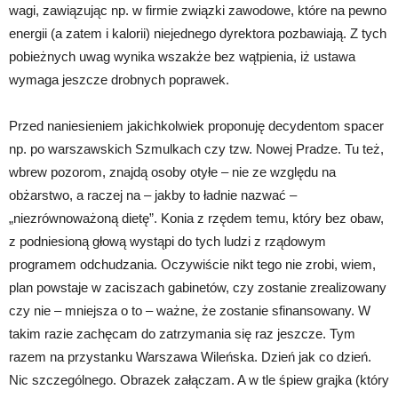
wagi, zawiązując np. w firmie związki zawodowe, które na pewno
energii (a zatem i kalorii) niejednego dyrektora pozbawiają. Z tych
pobieżnych uwag wynika wszakże bez wątpienia, iż ustawa
wymaga jeszcze drobnych poprawek.
Przed naniesieniem jakichkolwiek proponuję decydentom spacer
np. po warszawskich Szmulkach czy tzw. Nowej Pradze. Tu też,
wbrew pozorom, znajdą osoby otyłe – nie ze względu na
obżarstwo, a raczej na – jakby to ładnie nazwać –
„niezrównoważoną dietę”. Konia z rzędem temu, który bez obaw,
z podniesioną głową wystąpi do tych ludzi z rządowym
programem odchudzania. Oczywiście nikt tego nie zrobi, wiem,
plan powstaje w zaciszach gabinetów, czy zostanie zrealizowany
czy nie – mniejsza o to – ważne, że zostanie sfinansowany. W
takim razie zachęcam do zatrzymania się raz jeszcze. Tym
razem na przystanku Warszawa Wileńska. Dzień jak co dzień.
Nic szczególnego. Obrazek załączam. A w tle śpiew grajka (który