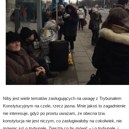
Niby jest wiele tematów zasługujących na uwagę z Trybunałem
Konstytucyjnym na czele, rzecz jasna. Mnie jakoś to zagadnienie
nie interesuje, gdyż po prostu uważam, że obecna tzw.
konstytucja nie jest niczym, co zasługiwałoby na cokolwiek, nie
mówiąc już o trybunale. Zresztą co by mówić – i o trybunale, i