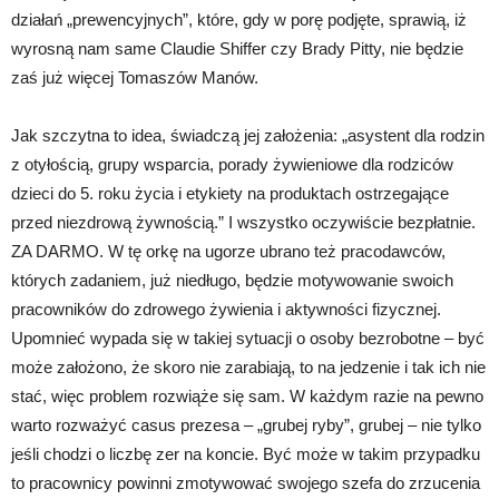
działań „prewencyjnych”, które, gdy w porę podjęte, sprawią, iż
wyrosną nam same Claudie Shiffer czy Brady Pitty, nie będzie
zaś już więcej Tomaszów Manów.
Jak szczytna to idea, świadczą jej założenia: „asystent dla rodzin
z otyłością, grupy wsparcia, porady żywieniowe dla rodziców
dzieci do 5. roku życia i etykiety na produktach ostrzegające
przed niezdrową żywnością.” I wszystko oczywiście bezpłatnie.
ZA DARMO. W tę orkę na ugorze ubrano też pracodawców,
których zadaniem, już niedługo, będzie motywowanie swoich
pracowników do zdrowego żywienia i aktywności fizycznej.
Upomnieć wypada się w takiej sytuacji o osoby bezrobotne – być
może założono, że skoro nie zarabiają, to na jedzenie i tak ich nie
stać, więc problem rozwiąże się sam. W każdym razie na pewno
warto rozważyć casus prezesa – „grubej ryby”, grubej – nie tylko
jeśli chodzi o liczbę zer na koncie. Być może w takim przypadku
to pracownicy powinni zmotywować swojego szefa do zrzucenia