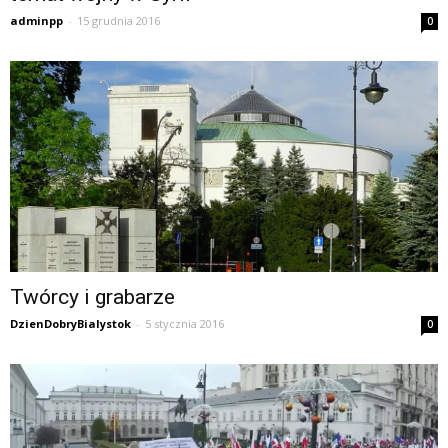
adminpp
-
15 grudnia 2016
0
Twórcy i grabarze
DzienDobryBialystok
-
5 stycznia 2016
0