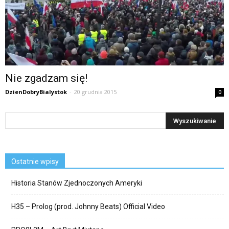
Nie zgadzam się!
DzienDobryBialystok
-
20 grudnia 2015
0
Ostatnie wpisy
Historia Stanów Zjednoczonych Ameryki
H35 – Prolog (prod. Johnny Beats) Official Video